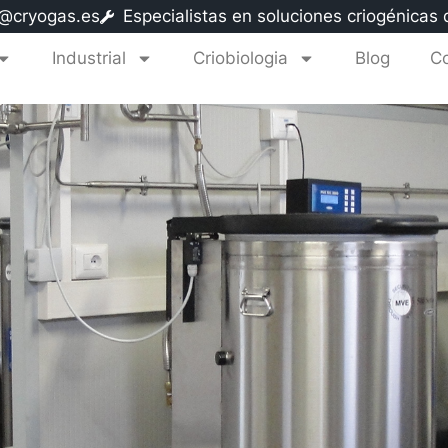
@cryogas.es
Especialistas en soluciones criogénicas
Industrial
Criobiologia
Blog
Co