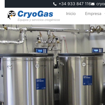
+34 933 847 116
cryo
Inicio
Empresa