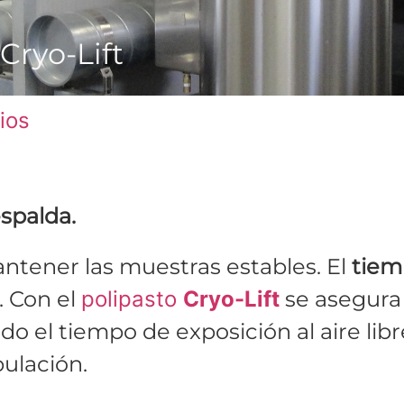
Cryo-Lift
ios
espalda.
antener las muestras estables. El
tiem
. Con el
polipasto
Cryo-Lift
se asegura 
 el tiempo de exposición al aire libr
ulación.