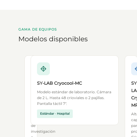
GAMA DE EQUIPOS
Modelos disponibles
SY-
SY-LAB Cryocool-MC
SY
LAB
L
Modelo estándar de laboratorio. Cámara
Cryocool
Cr
de 2 L. Hasta 48 crioviales o 2 pajillas.
Pantalla táctil 7″.
Mini
M
Para
Estándar · Hospital
Alt
laboratorio
ca
de
pa
investigación
pr