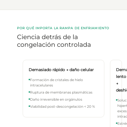
POR QUÉ IMPORTA LA RAMPA DE ENFRIAMIENTO
Ciencia detrás de la
congelación controlada
Demasiado rápido → daño celular
Dema
lento
Formación de cristales de hielo
→
intracelulares
deshi
Ruptura de membranas plasmáticas
Daño irreversible en orgánulos
Soluc
hiper
Viabilidad post-descongelación < 20 %
exces
intrac
Estré