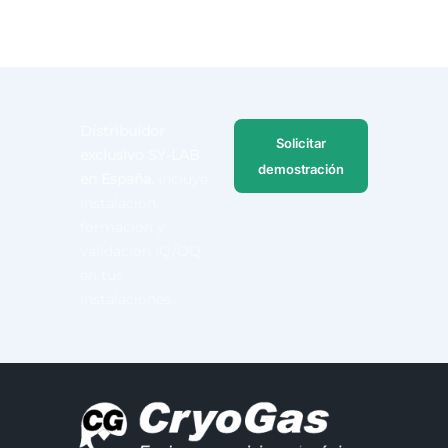
Distribuidor
Solicitar
exclusivo SY-LAB
demostración
en España.
Incluye
instalación,
formación y
validación IQ/OQ
en tus
instalaciones.