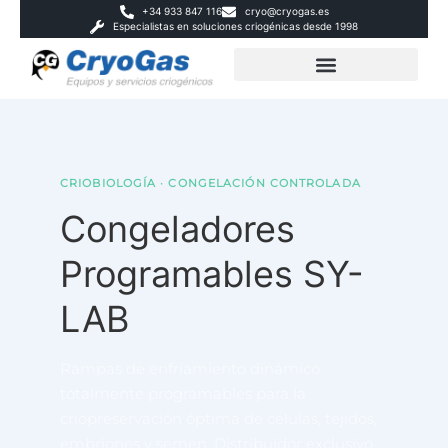
+34 933 847 116
cryo@cryogas.es
Especialistas en soluciones criogénicas desde 1998
CRIOBIOLOGÍA · CONGELACIÓN CONTROLADA
Congeladores
Programables SY-
LAB
Rampas de enfriamiento dinámico
totalmente programables para la
criopreservación óptima de células, tejidos,
embriones y semen. Distribuidor exclusivo