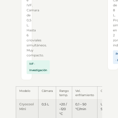
e
Cá
IVF.
de
Cámara
8
de
L.
0,5
Pr
L.
si
Hasta
en
6
2
crioviales
zo
simultáneos.
in
Muy
P
compacto.
·
IVF ·
Investigación
Modelo
Cámara
Rango
Vel.
Conectivida
temp.
enfriamiento
Cryocool
0,5 L
+20 /
0,1 – 50
USB · PC
Mini
–120
°C/min
Software
°C