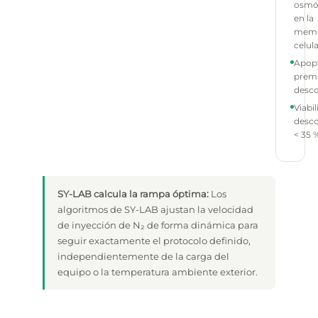
osmó
en la
memb
celul
Apopt
prem
desco
Viabi
desco
< 35 
SY-LAB calcula la rampa óptima:
Los
algoritmos de SY-LAB ajustan la velocidad
de inyección de N₂ de forma dinámica para
seguir exactamente el protocolo definido,
independientemente de la carga del
equipo o la temperatura ambiente exterior.