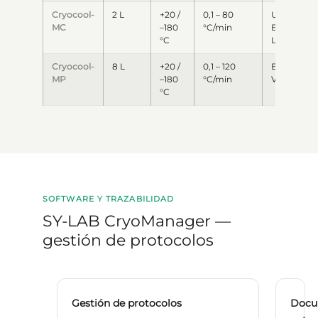
Cryocool-
2 L
+20 /
0,1 – 80
USB ·
MC
–180
°C/min
Ethernet ·
°C
LIS
Cryocool-
8 L
+20 /
0,1 – 120
Ethernet ·
MP
–180
°C/min
VIGIE · LIS
°C
SOFTWARE Y TRAZABILIDAD
SY-LAB CryoManager —
gestión de protocolos
Gestión de protocolos
Docu