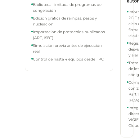
auto
Biblioteca ilimitada de programas de
congelación
Info
PDF 
Edición gráfica de rampas, pasos y
ciclo
nucleación
firma
Importación de protocolos publicados
elect
(ART, ISBT)
Regis
Simulación previa antes de ejecución
desvi
real
y ala
Control de hasta 4 equipos desde 1 PC
Traza
de lo
códi
Comp
con 2
Part 1
(FDA
Integ
direc
VIGIE
Clou